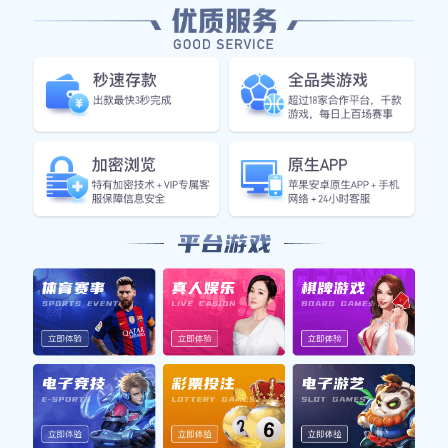
篮球比分
NBA/CBA数据 >
主队
比分
客队
波士顿凯尔特人
105 - 98
迈阿密热火
辽宁本钢
110 - 102
广东宏远
专业体育赛事数据平台：连接球迷与赛场的桥梁
在这个数字化飞速发展的时代，体育迷对比赛数据的需求
已经从简单的胜负结果转变为全方位的深度分析。
手机比
分网
正是为此而生，我们致力于为全球体育爱好者提供最
快速、最准确、最全面的赛事数据服务。无论是五大联赛
的激烈角逐，还是NBA赛场的巨星对决，亦或是电竞舞台
上的指尖博弈，这里都是您获取第一手资讯的首选平台。