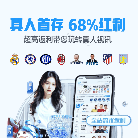
手机比分
网
即时比分
更多比分 >
时间
主队
比分
客队
LIVE
曼城
2 : 1
利物浦
72'
半
LIVE
皇家马德里
1 : 1
拜仁慕尼黑
场
112 :
已结束
洛杉矶湖人
金州勇士
108
已结束
巴黎圣日耳曼
3 : 0
马赛
20:00
巴塞罗那
马德里竞技
VS