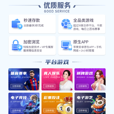
篮球比分
NBA/CBA数据 >
主队
比分
客队
波士顿凯尔特人
105 - 98
迈阿密热火
辽宁本钢
110 - 102
广东宏远
专业体育赛事数据平台：连接球迷与赛场的桥梁
在这个数字化飞速发展的时代，体育迷对比赛数据的需求
已经从简单的胜负结果转变为全方位的深度分析。
手机比
分网
正是为此而生，我们致力于为全球体育爱好者提供最
快速、最准确、最全面的赛事数据服务。无论是五大联赛
的激烈角逐，还是NBA赛场的巨星对决，亦或是电竞舞台
上的指尖博弈，这里都是您获取第一手资讯的首选平台。