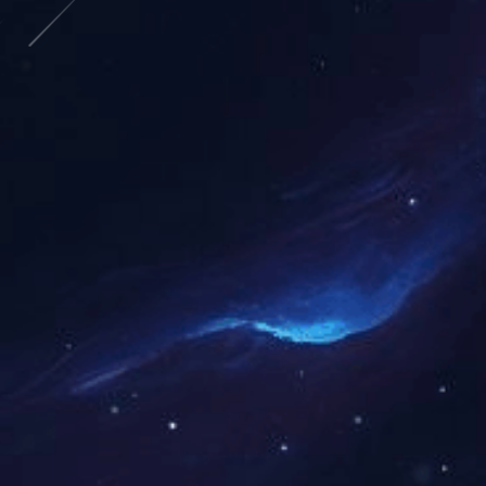
在电竞领域，随着MOBA类（如英雄联盟、DOTA2）和
竞比分
板块也成为了我们的核心特色之一。我们不
以及选手历史表现，为硬核玩家提供极具价值的参
深度数据分析与战术解读
单纯的比分数字是冰冷的，但背后的数据故事却是
析师。我们提供的
赛事分析
栏目，结合了球队近期
您呈现立体的比赛前瞻。通过积分排行榜、射手榜
此外，我们还特别开设了“体育百科”与“球员/球
轨迹，还是资深数据党想要查阅几十年前的经典战
旨在帮助用户更深入地理解体育运动的魅力。
极速体验与技术保障
在体育直播中，“快”就是生命。我们的技术团队优
秒级。无论是在PC端大屏幕观看，还是在移动端
响应式设计让网站在手机、平板和电脑上都能呈现
同时，为了符合搜索引擎优化（SEO）的最佳实