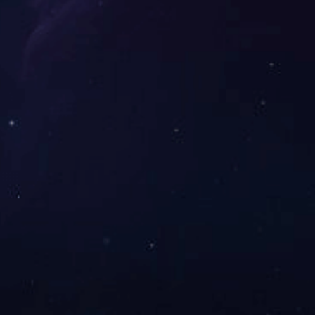
产，拒绝低质量的采集和重复信息，保证每一篇赛事报道、
市场的动态流言，到教练的赛后发布会采访，再到球迷文化
体育生态。通过智能算法，我们会根据您的浏览习惯，自动
性化的阅读体验。
榜
CBA直播
电竞决赛
VAR规则
转会窗
欧冠历届冠军列表
中超豪门对决
电子竞技入奥之路