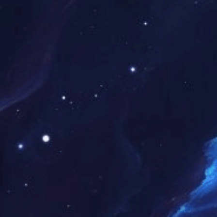
 98
迈阿密热火
 102
广东宏远
的桥梁
的需求已经从简单的胜负结果转变为全方位的深度分析。
手
好者提供最快速、最准确、最全面的赛事数据服务。无论是
，亦或是电竞舞台上的指尖博弈，这里都是您获取第一手资讯
球比分
和
篮球比分
，还深入到了网球、排球、乒乓球乃至新
界杯、欧洲杯到各国顶级联赛（英超、西甲、意甲、德甲、
A以及各大洲的国际赛事实时更新，确保您不错过任何一个精