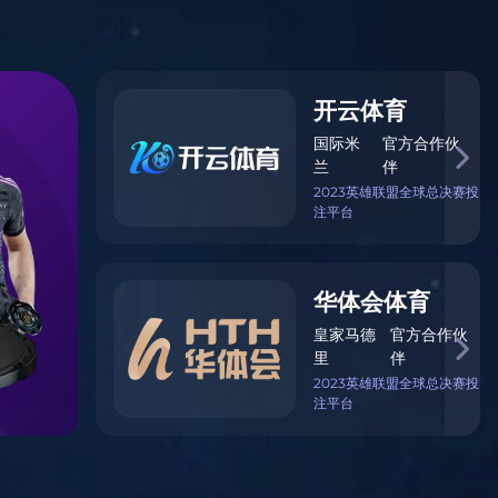
首页
足球
篮球
NBA
电竞
网球
积分榜
积分榜
英超
#
球队
分
利物浦
70
1
阿森纳
68
2
曼城
66
3
Aston Villa
60
4
Tottenham
55
5
查看完整积分榜