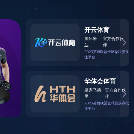
首页
足球
篮球
NBA
电竞
网球
积分榜
积分榜
英超
#
球队
分
利物浦
70
1
阿森纳
68
2
曼城
66
3
Aston Villa
60
4
Tottenham
55
5
查看完整积分榜