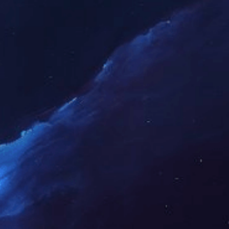
C罗 (Cristiano Ronaldo)
姆巴佩 (Kylian Mbappé)
詹姆斯 (LeBron James)
库里 (Stephen Curry)
友情链接
腾讯体育
新浪体育
虎扑体育
懂球帝
直播吧