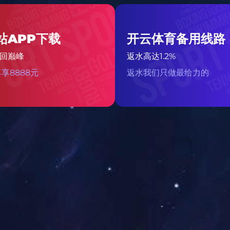
查看全部联赛 >
欧冠
世界杯
NBA/CBA数据 >
客队