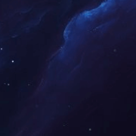
FPS类（如CS:GO、Valorant）游戏竞技性的增强，
电
仅提供比赛结果，更会解析BP（禁选）阶段、关键团战数据
考。
生动的。手机比分网不仅仅是数据的搬运工，更是数据的分
状态、历史交锋记录（H2H）、伤病情况以及天气因素，为
、助攻榜等数据图表，您可以清晰地看到赛季的演变趋势。
队介绍”专区。无论是新入坑的球迷想了解某位球星的职业生涯
役细节，这里都能找到详实的记录。这种知识体系的构建，
化了底层数据传输架构，确保
即时比分
的推送延迟控制在毫
碎片化时间查询，页面加载速度都经过了极致优化。自适应的
完美的视觉效果。
践，我们的内容结构清晰，语义标签规范，确保用户能够轻松