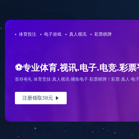
手机比分
网
即时比分
时间
主队
72'
曼城
LIVE
半场
皇家马德里
LIVE
已结束
洛杉矶湖人
已结束
巴黎圣日耳曼
20:00
巴塞罗那
今日赛程