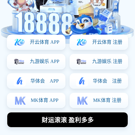
今日赛程
完整赛程 >
19:30
[中超] 上海海港 vs 山东泰山
[直播]
20:00
[西甲] 巴塞罗那 vs 塞维利亚
[直播]
22:00
[英超] 切尔西 vs 阿森纳
[直播]
03:45
[欧冠] AC米兰 vs 多特蒙德
[直播]
足球比分
查看全部联赛 >
英超
西甲
意甲
德甲
法甲
中超
欧冠
世界杯